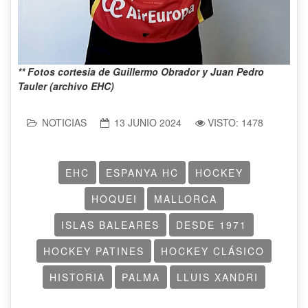
** Fotos cortesia de Guillermo Obrador y Juan Pedro
Tauler (archivo EHC)
NOTICIAS
13 JUNIO 2024
VISTO: 1478
EHC
ESPANYA HC
HOCKEY
HOQUEI
MALLORCA
ISLAS BALEARES
DESDE 1971
HOCKEY PATINES
HOCKEY CLÁSICO
HISTORIA
PALMA
LLUIS XANDRI