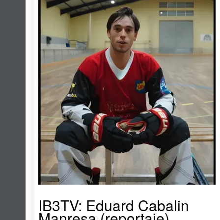
IB3TV: Eduard Cabalin
Manresa (reportaje)