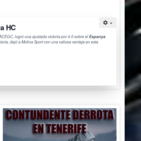
a HC
rt ACEGC, logró una ajustada victoria por 4-5 sobre el
Espanya
atoria, dejó a Molina Sport con una valiosa ventaja en esta