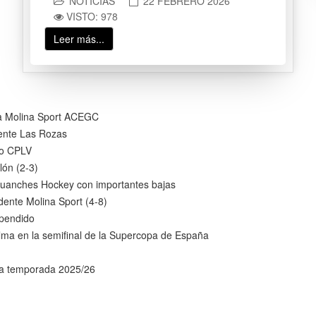
NOTICIAS
22 FEBRERO 2026
VISTO: 978
Leer más...
ra Molina Sport ACEGC
ente Las Rozas
so CPLV
lón (2-3)
 Guanches Hockey con importantes bajas
dente Molina Sport (4-8)
spendido
alma en la semifinal de la Supercopa de España
la temporada 2025/26