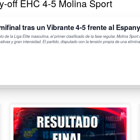
lay-off EHC 4-5 Molina Sport
ifinal tras un Vibrante 4-5 frente al
Espany
ulo de la Liga Elite masculina, el primer clasificado de la fase regular, Molina Spo
rnativas y gran intensidad. El partido, disputado con la tensión propia de una elimin